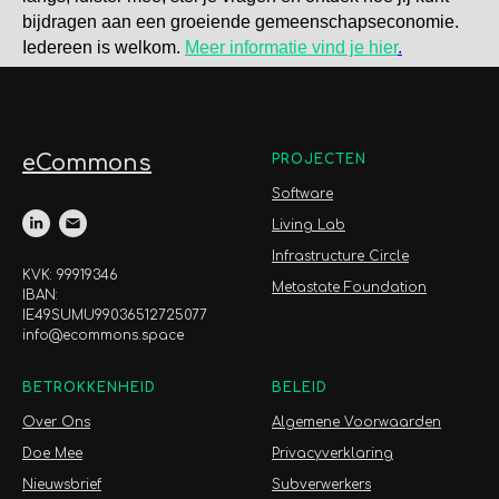
bijdragen aan een groeiende gemeenschapseconomie.
Iedereen is welkom.
Meer informatie vind je hier
.
eCommons
PROJECTEN
Software
Living Lab
Infrastructure Circle
KVK: 99919346
Metastate Foundation
IBAN:
IE49SUMU99036512725077
info@ecommons.space
BETROKKENHEID
BELEID
Over Ons
Algemene Voorwaarden
Doe Mee
Privacyverklaring
Nieuwsbrief
Subverwerkers