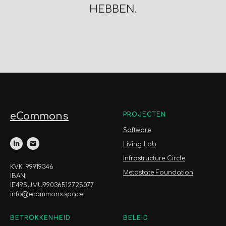
HEBBEN.
eCommons
PROJECTEN
Software
Living Lab
Infrastructure Circle
KVK: 99919346
Metastate Foundation
IBAN:
IE49SUMU99036512725077
info@ecommons.space
BETROKKENHEID
BELEID